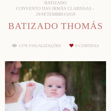
BATIZADO
CONVENTO DAS IRMÃS CLARISSAS
29/SETEMBRO/2018
BATIZADO THOMÁS
1378
VISUALIZAÇÕES
0
CURTIDAS