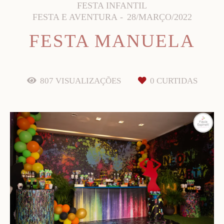
FESTA INFANTIL
FESTA E AVENTURA
28/MARÇO/2022
FESTA MANUELA
807
VISUALIZAÇÕES
0
CURTIDAS