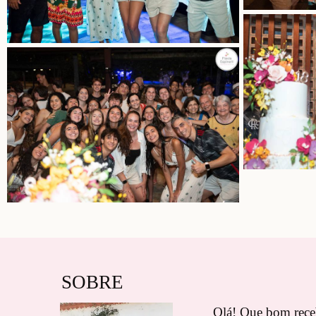
SOBRE
Olá! Que bom receb