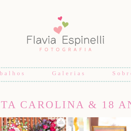
balhos
Galerias
Sobr
STA CAROLINA & 18 A