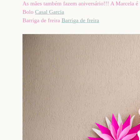
As mães também fazem aniversário!!! A Marcela é 
Bolo
Casal Garcia
Barriga de freira
Barriga de freira