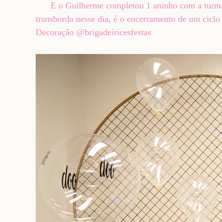
E o Guilherme completou 1 aninho com a turma do 
transborda nesse dia, é o encerramento de um cicl
Decoração @brigadeiricesfestas