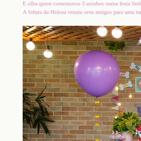
E olha quem comemorou 3 aninhos numa festa linda
A fofura da Helena reuniu seus amigos para uma ta