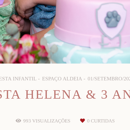
ESTA INFANTIL
ESPAÇO ALDEIA
01/SETEMBRO/20
STA HELENA & 3 A
993
VISUALIZAÇÕES
0
CURTIDAS