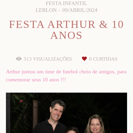
FESTA INFANTIL
LEBLON
09/ABRIL/2024
FESTA ARTHUR & 10
ANOS
513
VISUALIZAÇÕES
0
CURTIDAS
Arthur juntou um time de futebol cheio de amigos, para
comemorar seus 10 anos !!!