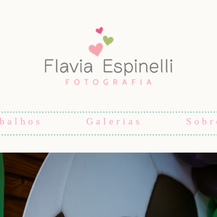
balhos
Galerias
Sobr