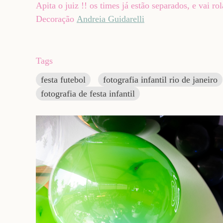
Apita o juiz !! os times já estão separados, e vai
Decoração
Andreia Guidarelli
Tags
festa futebol
fotografia infantil rio de janeiro
fotografia de festa infantil