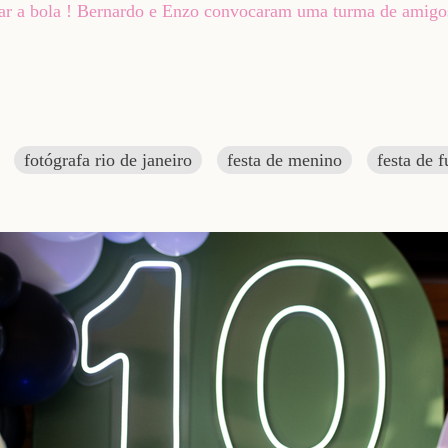
 rolar a bola ! Bernardo e Enzo convocaram uma turma de amig
fotógrafa rio de janeiro
festa de menino
festa de f