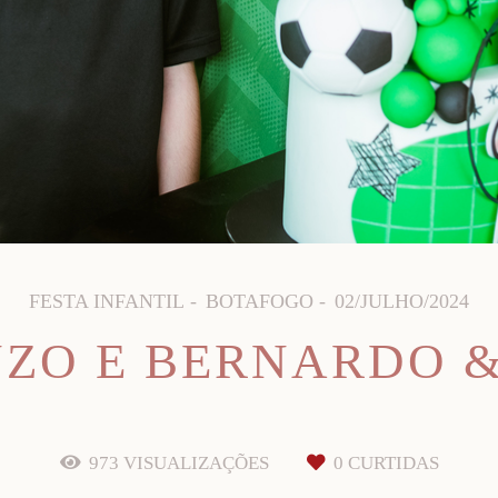
FESTA INFANTIL
BOTAFOGO
02/JULHO/2024
NZO E BERNARDO &
973
VISUALIZAÇÕES
0
CURTIDAS