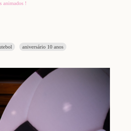
os animados !
utebol
aniversário 10 anos