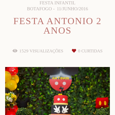
FESTA INFANTIL
BOTAFOGO
11/JUNHO/2016
FESTA ANTONIO 2
ANOS
1529
VISUALIZAÇÕES
0
CURTIDAS