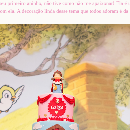
eu primeiro aninho, não tive como não me apaixonar! Ela é u
 com ela. A decoração linda desse tema que todos adoram é da