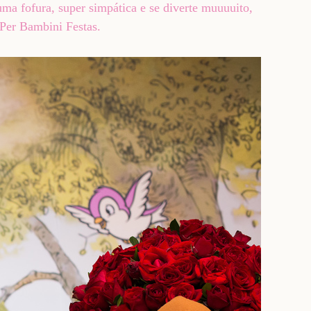
ma fofura, super simpática e se diverte muuuuito,
 Per Bambini Festas.