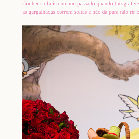
Conheci a Luísa no ano passado quando fotografei s
as gargalhadas correm soltas e não dá para não rir